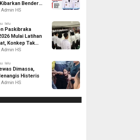
Kibarkan Bendera
Putih dan Gelar
Admin HS
mbaan
u lalu
on Paskibraka
2026 Mulai Latihan
at, Konkep Tak
Delegasi
Admin HS
u lalu
ewas Dimassa,
enangis Histeris
Admin HS