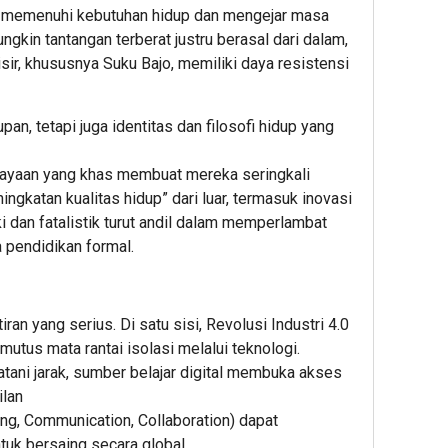
ra memenuhi kebutuhan hidup dan mengejar masa
gkin tantangan terberat justru berasal dari dalam,
sir, khususnya Suku Bajo, memiliki daya resistensi
n, tetapi juga identitas dan filosofi hidup yang
cayaan yang khas membuat mereka seringkali
ngkatan kualitas hidup” dari luar, termasuk inovasi
ki dan fatalistik turut andil dalam memperlambat
 pendidikan formal.
n yang serius. Di satu sisi, Revolusi Industri 4.0
tus mata rantai isolasi melalui teknologi.
ani jarak, sumber belajar digital membuka akses
ilan
nking, Communication, Collaboration) dapat
uk bersaing secara global.