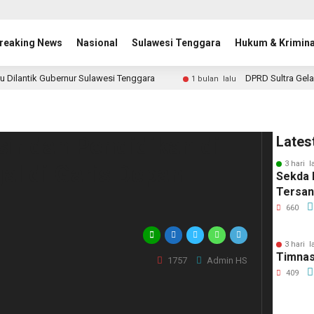
reaking News
Nasional
Sulawesi Tenggara
Hukum & Krimina
u Dilantik Gubernur Sulawesi Tenggara
DPRD Sultra Gela
1 bulan lalu
ir dan Pendidikan di
Lates
3 hari l
gal di Garis Depan
Sekda 
Tersa
660
3 hari l
Timnas
1757
Admin HS
409