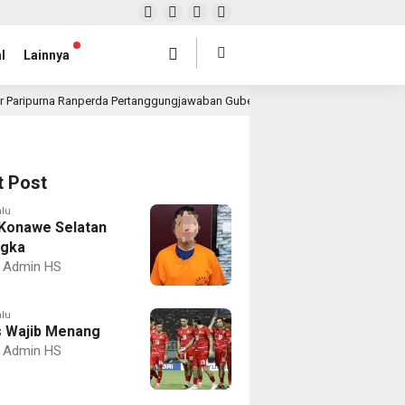
l
Lainnya
r Paripurna Ranperda Pertanggungjawaban Gubernur 2025, Realisasi APBD Rp4,
t Post
alu
Konawe Selatan
ngka
Admin HS
alu
 Wajib Menang
Admin HS