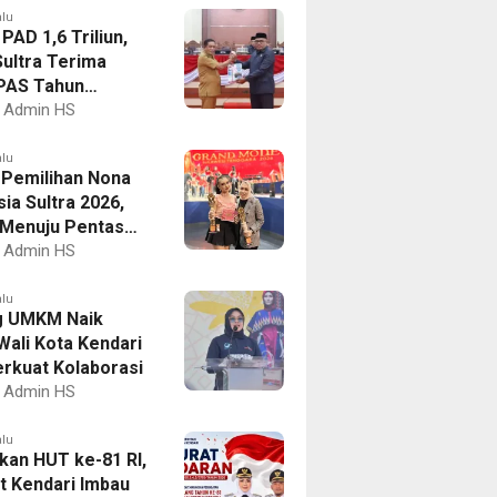
alu
PAD 1,6 Triliun,
ultra Terima
PAS Tahun
an 2027
Admin HS
alu
I Pemilihan Nona
ia Sultra 2026,
a Menuju Pentas
al
Admin HS
alu
g UMKM Naik
Wali Kota Kendari
erkuat Kolaborasi
Admin HS
alu
kan HUT ke-81 RI,
 Kendari Imbau