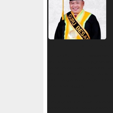
Oleh : Prof. Dr. Drs. I Ketut Suardik
HALUANSULTRA.ID
– Masyarakat p
satu ikonnya, adalah penjaga warisan
bahwa nenek moyang kita adalah pel
Revolusi Industri 4.0 yang mendisrup
justru menghadapi tantangan multi
dalam keterpinggiran.
Prof. Dr. Drs. I Ketut Suardika, S.Pd
mengingatkan kita bahwa masyarakat 
secara geografis, tetapi juga secara k