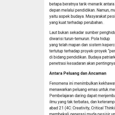
betapa beratnya tarik-menarik anta
depan melalui pendidikan. Namun, mun
yaitu aspek budaya. Masyarakat pesi
yang kuat terhadap perubahan.
Laut bukan sekadar sumber penghidupa
diwarisi turun-temurun. Pola hidup
yang telah mapan dan sistem keper
tertutup terhadap proyek-proyek “peni
di bidang pendidikan. Budaya patriar
penetrasi kesadaran akan pentingnya
Antara Peluang dan Ancaman
Fenomena ini menimbulkan kekhawatira
menawarkan peluang emas untuk memu
Pembelajaran daring dapat menjembat
ilmu yang tak terbatas, dan keteramp
abad 21 (4C: Creativity, Critical Thi
membekali generasi muda pesisir unt