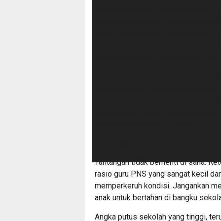
Mereka terisolasi, mengisolasi diri, 
pendidikan. Padahal, pendidikan ad
serba kompetitif ini. Di era di mana 
pembelajaran digital menjadi tulang 
bergumul dengan masalah yang sang
Infrastktur pendidikan yang memprih
dengan jenjang pendidikan lain (sist
pemandangan umum. Kelas-kelas deng
internet yang nyaris tidak ada, mem
bagai mimpi di siang bolong.
Multi-Beban yang Menghambat
Tantangan tidak berhenti di sana. K
rasio guru PNS yang sangat kecil da
memperkeruh kondisi. Jangankan men
anak untuk bertahan di bangku sekol
Angka putus sekolah yang tinggi, ter