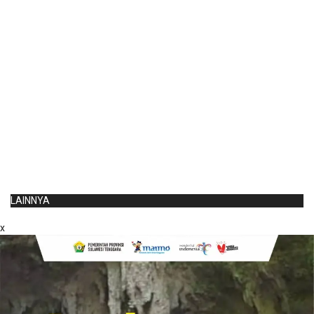
LAINNYA
x