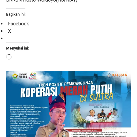
Bagikan ini:
Facebook
X
Menyukai ini:
Memuat...