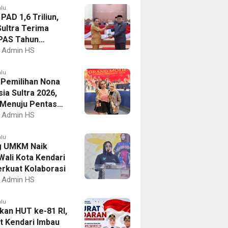
alu
PAD 1,6 Triliun,
ultra Terima
PAS Tahun
an 2027
Admin HS
alu
I Pemilihan Nona
ia Sultra 2026,
a Menuju Pentas
al
Admin HS
alu
g UMKM Naik
Wali Kota Kendari
erkuat Kolaborasi
Admin HS
alu
kan HUT ke-81 RI,
 Kendari Imbau