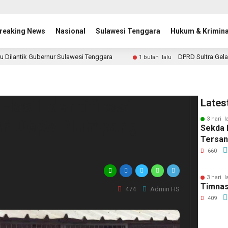
reaking News
Nasional
Sulawesi Tenggara
Hukum & Krimina
u Dilantik Gubernur Sulawesi Tenggara
DPRD Sultra Gela
1 bulan lalu
asil Identifikasi
Lates
3 hari l
an Depo Plumpang,
Sekda 
Tersa
660
3 hari l
Timnas
474
Admin HS
409