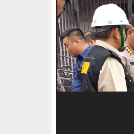
HALUANSULTRA.ID –
Tim Puslabfor
Tanah Merah Bawah yang terdampak
pihaknya telah menerima 14 kantong 
disampaikan oleh Kabid Humas Pold
S.I.K., di lokasi kejadian, Koja, Jakar