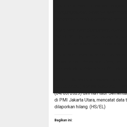
“Kami tentu akan melakukan langkah-
mengungkapkan, pihaknya akan mengu
Rencananya, hasil identifikasi akan 
“Sore nanti akan diumumkan, apabila
DVI di RS,” ujarnya. Sementara itu, st
steril, penyelidikan akan dilakukan
“Tentu ada mekanisme dari pemadama
bersama dari Pertamina. Clear, baru t
pendalaman secara scientific,” tamb
Seperti diketahui, kebakaran Depo P
(03/03/2023) sekitar pukul 20.11 Wi
(04/03/2023) dini hari tadi. Sement
di PMI Jakarta Utara, mencatat data
dilaporkan hilang. (HS/EL)
Bagikan ini: