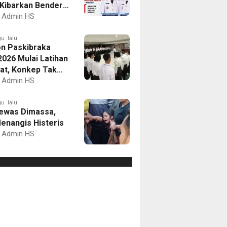
Kibarkan Bendera
Putih dan Gelar
Admin HS
mbaan
u lalu
on Paskibraka
2026 Mulai Latihan
at, Konkep Tak
Delegasi
Admin HS
u lalu
ewas Dimassa,
enangis Histeris
Admin HS