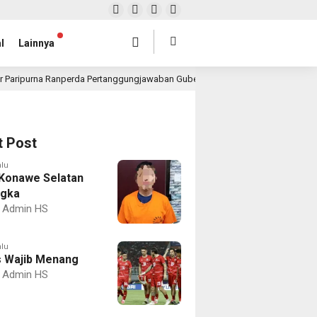
l
Lainnya
r Paripurna Ranperda Pertanggungjawaban Gubernur 2025, Realisasi APBD Rp4,
t Post
alu
Konawe Selatan
ngka
Admin HS
alu
 Wajib Menang
Admin HS